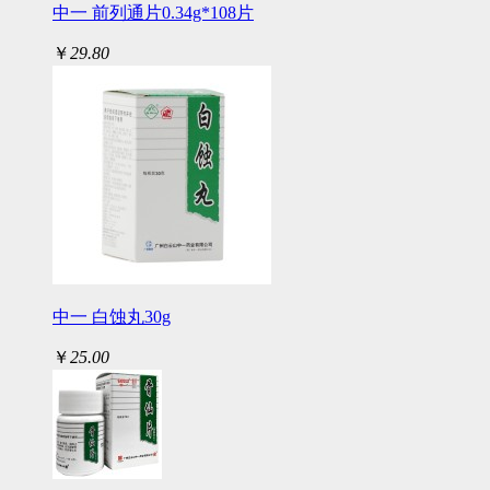
中一 前列通片0.34g*108片
￥
29.80
中一 白蚀丸30g
￥
25.00