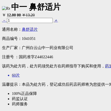
中一 鼻舒适片
￥
12.00
00
￥13.20
－
＋
通用名称：
鼻舒适片
商品编号：
1041051
生产厂家：
广州白云山中一药业有限公司
注册号 ：
国药准字Z44022446
该药为处方药，处方药须凭处方在药师指导下购买和使用，
药
60片
温馨提示：本品为处方药，登记成功后药店药师将为您提供一
100%正品保障
药监认证
药师服务