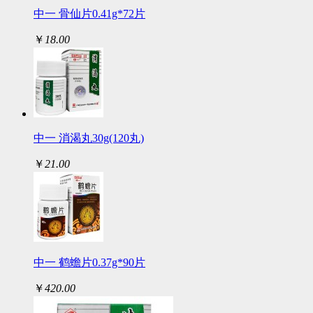
中一 骨仙片0.41g*72片
￥
18.00
中一 消渴丸30g(120丸)
￥
21.00
中一 鹤蟾片0.37g*90片
￥
420.00