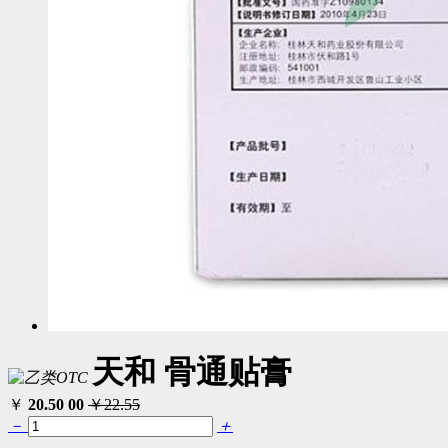
天和 骨通贴膏
￥
20.50
00
￥22.55
－
＋