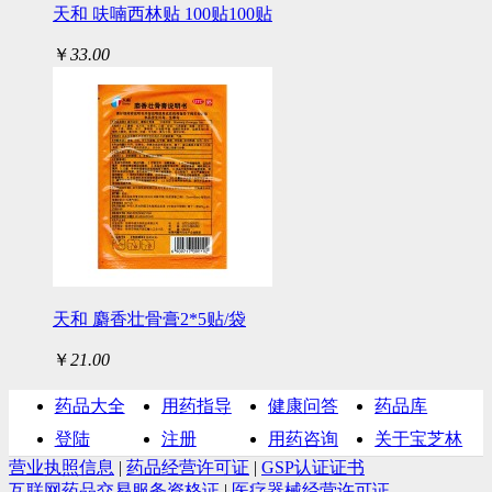
天和 呋喃西林贴 100贴100贴
￥
33.00
天和 麝香壮骨膏2*5贴/袋
￥
21.00
药品大全
用药指导
健康问答
药品库
登陆
注册
用药咨询
关于宝芝林
营业执照信息
|
药品经营许可证
|
GSP认证证书
互联网药品交易服务资格证
|
医疗器械经营许可证