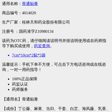
通用名称：
骨通贴膏
商品编号：
4014020
生产厂家：
桂林天和药业股份有限公司
注册号 ：
国药准字Z10980134
该药为OTC药，请仔细阅读说明书并按说明使用或在药师指
导下购买或使用，
药监查询
。
7cm*10cm*2贴*5袋
温馨提示：手机下单不方便，可点击下方电话咨询或在线咨
询，一对一用药指导！
100%正品保障
药监认证
药师服务
【通用名】骨通贴膏
【成份】丁公藤、麻黄、当归、干姜、白芷、海风藤、乳香、