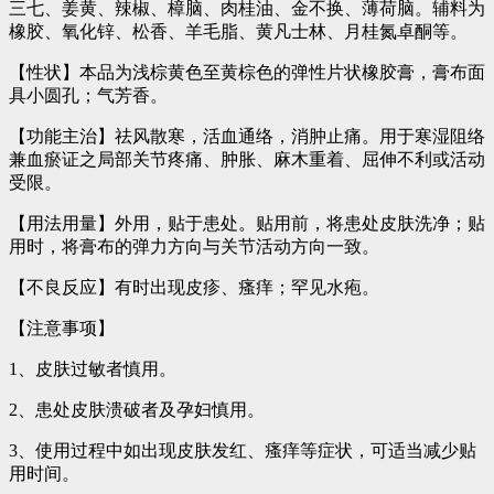
三七、姜黄、辣椒、樟脑、肉桂油、金不换、薄荷脑。辅料为
橡胶、氧化锌、松香、羊毛脂、黄凡士林、月桂氮卓酮等。
【性状】本品为浅棕黄色至黄棕色的弹性片状橡胶膏，膏布面
具小圆孔；气芳香。
【功能主治】祛风散寒，活血通络，消肿止痛。用于寒湿阻络
兼血瘀证之局部关节疼痛、肿胀、麻木重着、屈伸不利或活动
受限。
【用法用量】外用，贴于患处。贴用前，将患处皮肤洗净；贴
用时，将膏布的弹力方向与关节活动方向一致。
【不良反应】有时出现皮疹、瘙痒；罕见水疱。
【注意事项】
1、皮肤过敏者慎用。
2、患处皮肤溃破者及孕妇慎用。
3、使用过程中如出现皮肤发红、瘙痒等症状，可适当减少贴
用时间。