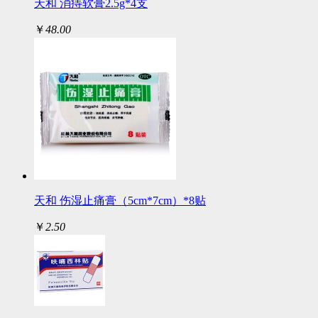
天和 消痔软膏2.5g*4支
￥
48.00
天和 伤湿止痛膏（5cm*7cm）*8贴
￥
2.50