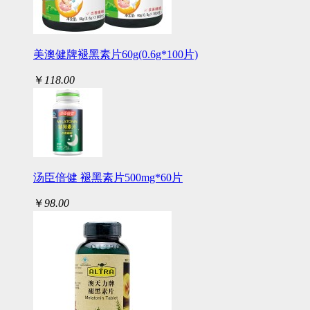
美澳健牌褪黑素片60g(0.6g*100片)
￥
118.00
汤臣倍健 褪黑素片500mg*60片
￥
98.00