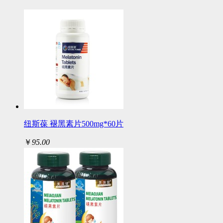
纽斯葆 褪黑素片500mg*60片
￥
95.00