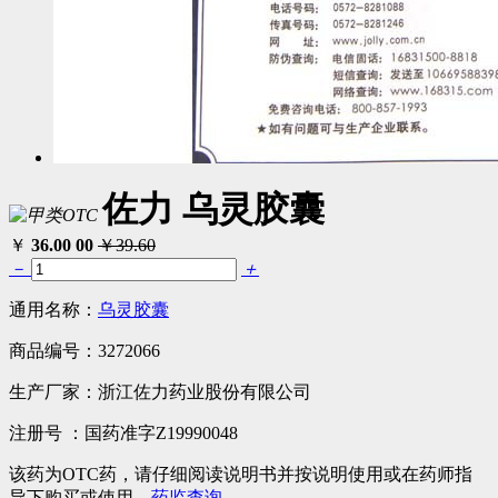
佐力 乌灵胶囊
￥
36.00
00
￥39.60
－
＋
通用名称：
乌灵胶囊
商品编号：
3272066
生产厂家：
浙江佐力药业股份有限公司
注册号 ：
国药准字Z19990048
该药为OTC药，请仔细阅读说明书并按说明使用或在药师指
导下购买或使用，
药监查询
。