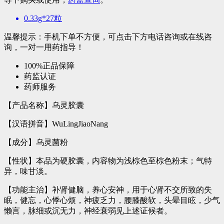
0.33g*27粒
温馨提示：手机下单不方便，可点击下方电话咨询或在线咨
询，一对一用药指导！
100%正品保障
药监认证
药师服务
【产品名称】乌灵胶囊
【汉语拼音】WuLingJiaoNang
【成分】乌灵菌粉
【性状】本品为硬胶囊，内容物为浅棕色至棕色粉末；气特
异，味甘淡。
【功能主治】补肾健脑，养心安神，用于心肾不交所致的失
眠，健忘，心悸心烦，神疲乏力，腰膝酸软，头晕目眩，少气
懒言，脉细或沉无力，神经衰弱见上述证候者。