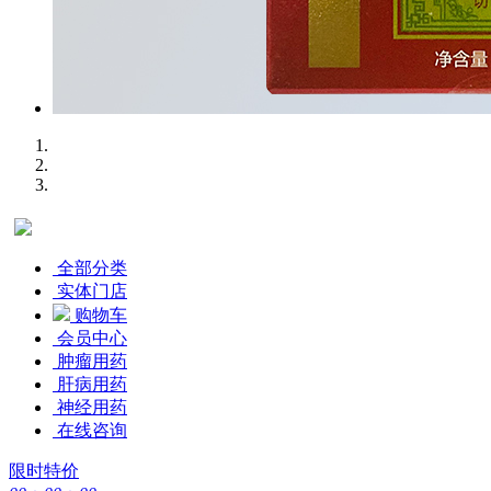
全部分类
实体门店
购物车
会员中心
肿瘤用药
肝病用药
神经用药
在线咨询
限时特价