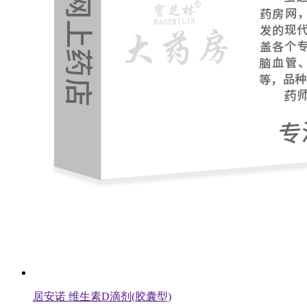
居安诺 维生素D滴剂(胶囊型)