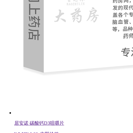
居安诺 碳酸钙D3咀嚼片