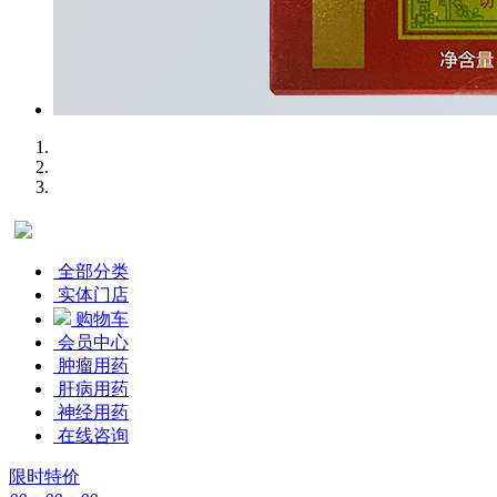
全部分类
实体门店
购物车
会员中心
肿瘤用药
肝病用药
神经用药
在线咨询
限时特价