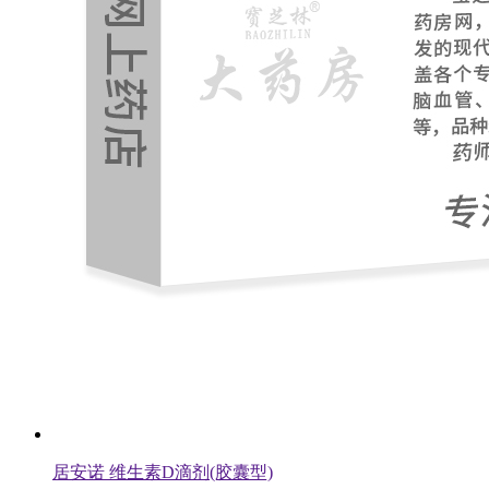
居安诺 维生素D滴剂(胶囊型)