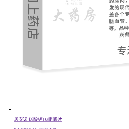
居安诺 碳酸钙D3咀嚼片